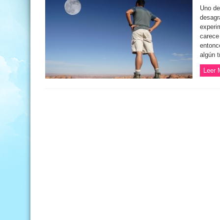
Uno de
desagr
experi
carece
entonc
algún t
Leer 