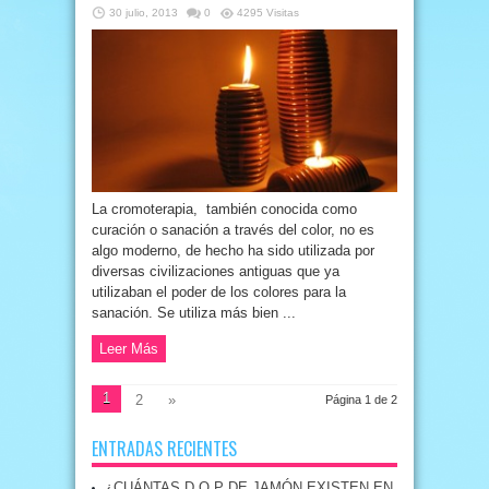
30 julio, 2013
0
4295 Visitas
La cromoterapia, también conocida como
curación o sanación a través del color, no es
algo moderno, de hecho ha sido utilizada por
diversas civilizaciones antiguas que ya
utilizaban el poder de los colores para la
sanación. Se utiliza más bien ...
Leer Más
1
2
»
Página 1 de 2
ENTRADAS RECIENTES
¿CUÁNTAS D.O.P DE JAMÓN EXISTEN EN