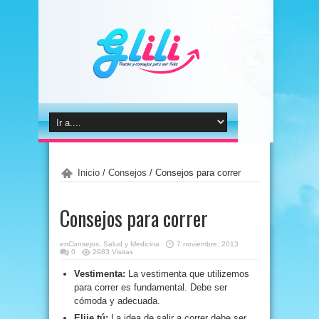
Inicio
/
Consejos
/
Consejos para correr
Consejos para correr
en
Consejos
,
Salud y Medicina
7 noviembre, 2013
0
2983 Visitas
Vestimenta:
La vestimenta que utilizemos
para correr es fundamental. Debe ser
cómoda y adecuada.
Elije tú:
La idea de salir a correr debe ser