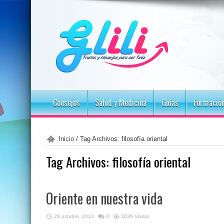
Consejos
Salud y Medicina
Guías
Formació
Inicio
/
Tag Archivos: filosofía oriental
Tag Archivos:
filosofía oriental
Oriente en nuestra vida
28 octubre, 2013
0
3036 Visitas