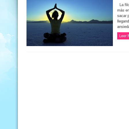
La fil
más en
sacar 
llegan
ansied
Leer 