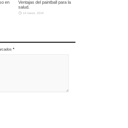
so en
Ventajas del paintball para la
salud.
14 marzo, 2016
marcados
*