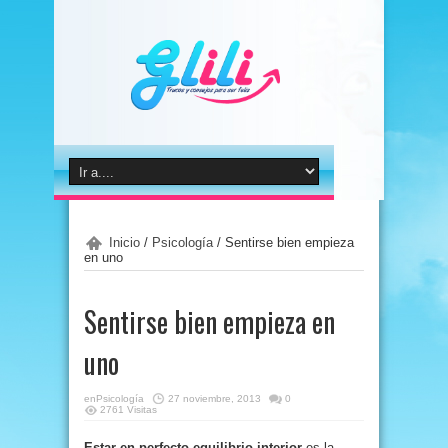
Inicio
/
Psicología
/
Sentirse bien empieza
en uno
Sentirse bien empieza en
uno
en
Psicología
27 noviembre, 2013
0
2761 Visitas
Estar en perfecto equilibrio interior
es la